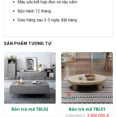
Màu sắc:kết hợp đen và nâu sẫm
Bảo hành 12 tháng
Giao hàng sau 3-5 ngày đặt hàng
SẢN PHẨM TƯƠNG TỰ
Bàn trà mã TBL02
Bàn trà mã TBL01
Giá
Giá
3.900.000
₫
5.000.000
₫