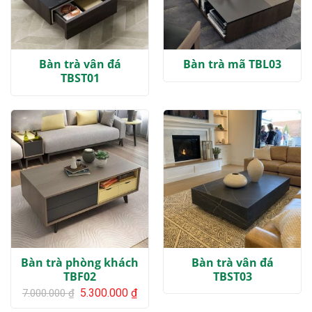
Bàn trà vân đá
Bàn trà mã TBL03
TBST01
Bàn trà phòng khách
Bàn trà vân đá
TBF02
TBST03
Giá
Giá
5.300.000
₫
7.000.000
₫
gốc
hiện
là:
tại