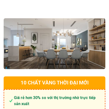
7.000.000 ₫.
là:
5.300.000 ₫.
10 CHẤT VÀNG THỜI ĐẠI MỚI
Giá rẻ hơn 30% so với thị trường nhờ trực tiếp
sản xuất