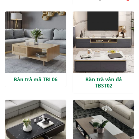
gốc
hiện
là:
tại
5.000.000 ₫.
là:
3.900
Bàn trà mã TBL06
Bàn trà vân đá
TBST02