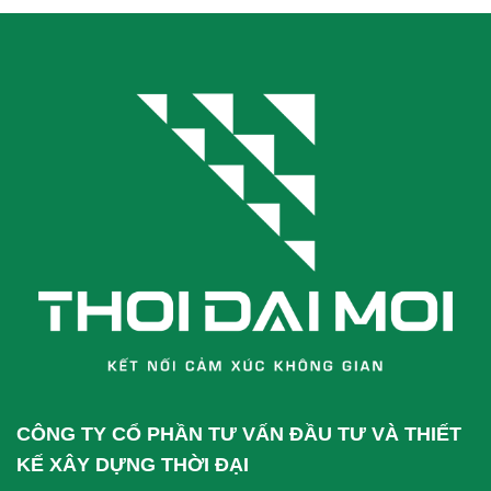
CÔNG TY CỔ PHẦN TƯ VẤN ĐẦU TƯ VÀ THIẾT
KẾ XÂY DỰNG THỜI ĐẠI