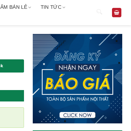
ẨM BÁN LẺ
TIN TỨC
ok