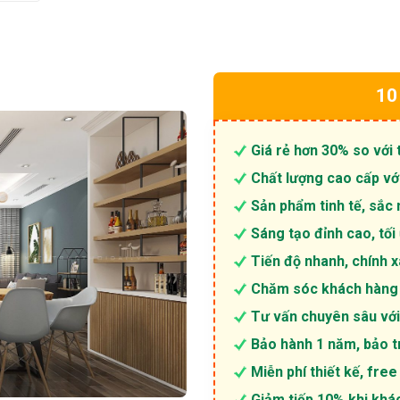
tại
₫.
là:
3.500.000 ₫.
10
Giá rẻ hơn 30% so với 
Chất lượng cao cấp vớ
Sản phẩm tinh tế, sắc 
Sáng tạo đỉnh cao, tố
Tiến độ nhanh, chính 
Chăm sóc khách hàng 
Tư vấn chuyên sâu với
Bảo hành 1 năm, bảo tr
Miễn phí thiết kế, free
Giảm tiếp 10% khi khá