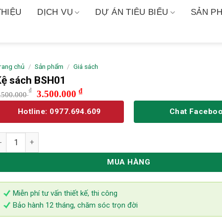
THIỆU
DỊCH VỤ
DỰ ÁN TIÊU BIỂU
SẢN PH
rang chủ
/
Sản phẩm
/
Giá sách
Kệ sách BSH01
Giá
Giá
₫
₫
3.500.000
.500.000
gốc
hiện
Hotline: 0977.694.609
Chat Facebo
là:
tại
5.500.000 ₫.
là:
ệ sách BSH01 số lượng
3.500.000 ₫.
MUA HÀNG
Miễn phí tư vấn thiết kế, thi công
Bảo hành 12 tháng, chăm sóc trọn đời