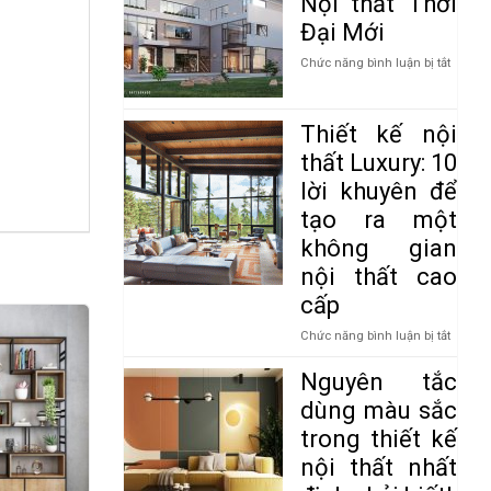
Nội thất Thời
Đại Mới
ở
Chức năng bình luận bị tắt
Giới
thiệu
về
Thiết kế nội
Kiến
trúc
thất Luxury: 10
–
lời khuyên để
Nội
thất
tạo ra một
Thời
không gian
Đại
Mới
nội thất cao
cấp
ở
Chức năng bình luận bị tắt
Thiết
kế
Nguyên tắc
nội
dùng màu sắc
thất
Luxury:
trong thiết kế
10
nội thất nhất
lời
khuyên