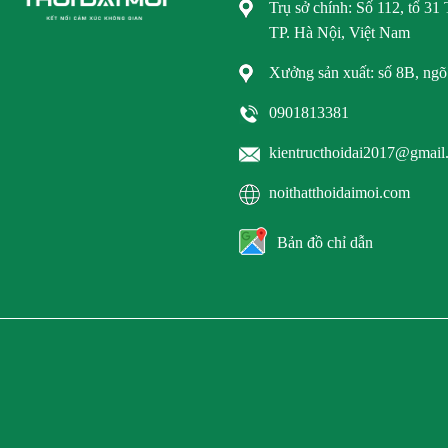
Trụ sở chính: Số 112, tổ 3
TP. Hà Nội, Việt Nam
Xưởng sản xuất: số 8B, ng
0901813381
kientructhoidai2017@gmail
noithatthoidaimoi.com
Bản đồ chỉ dẫn