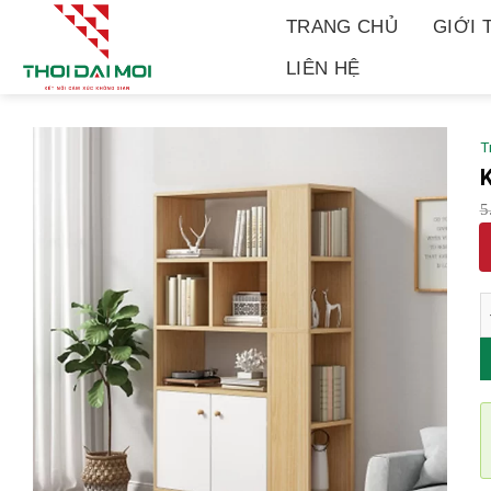
Chuyển
TRANG CHỦ
GIỚI 
đến
nội
LIÊN HỆ
dung
T
5
K