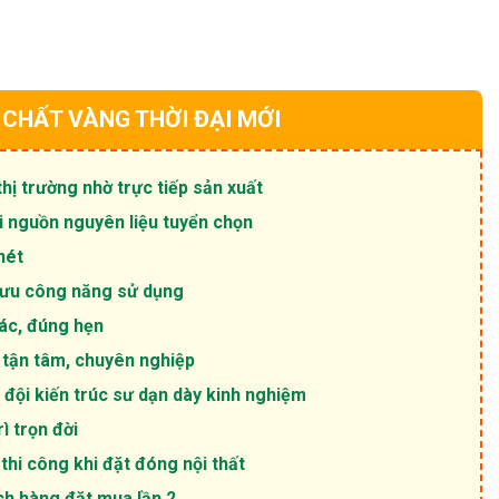
những
điều
cần
lưu
ý!
 CHẤT VÀNG THỜI ĐẠI MỚI
thị trường nhờ trực tiếp sản xuất
i nguồn nguyên liệu tuyển chọn
nét
i ưu công năng sử dụng
xác, đúng hẹn
tận tâm, chuyên nghiệp
 đội kiến trúc sư dạn dày kinh nghiệm
ì trọn đời
 thi công khi đặt đóng nội thất
ch hàng đặt mua lần 2