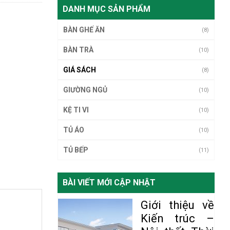
DANH MỤC SẢN PHẨM
BÀN GHẾ ĂN
(8)
BÀN TRÀ
(10)
GIÁ SÁCH
(8)
GIƯỜNG NGỦ
(10)
KỆ TI VI
(10)
TỦ ÁO
(10)
TỦ BẾP
(11)
BÀI VIẾT MỚI CẬP NHẬT
Giới thiệu về
Kiến trúc –