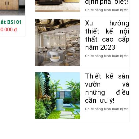
định phải biết!
để
tạo
ở
Chức năng bình luận bị tắt
ra
Nguyê
một
tắc
ắt BSI 01
Xu hướng
không
dùng
Giá
00.000
₫
thiết kế nội
gian
màu
hiện
nội
sắc
tại
thất cao cấp
thất
trong
0.000 ₫.
là:
năm 2023
cao
3.500.000 ₫.
thiết
cấp
kế
ở
Chức năng bình luận bị tắt
nội
Xu
thất
hướng
nhất
thiết
định
Thiết kế sân
kế
phải
nội
vườn và
biết!
thất
những điều
cao
cấp
cần lưu ý!
năm
2023
ở
Chức năng bình luận bị tắt
Thiết
kế
sân
vườn
và