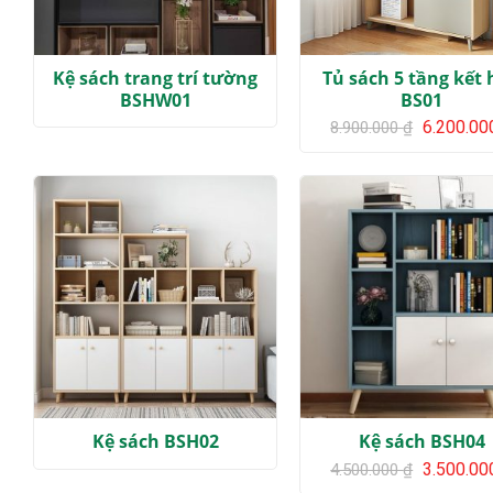
Kệ sách trang trí tường
Tủ sách 5 tầng kết
BSHW01
BS01
Giá
6.200.0
8.900.000
₫
gốc
là:
8.900.000 
Kệ sách BSH02
Kệ sách BSH04
Giá
3.500.0
4.500.000
₫
gốc