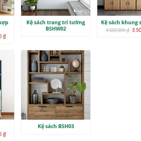
 hợp
Kệ sách trang trí tường
Kệ sách khung s
BSHW02
Giá
3.5
4.500.000
₫
gốc
Giá
00
₫
là:
hiện
4.50
tại
₫.
là:
6.200.000 ₫.
Kệ sách BSH03
Giá
00
₫
hiện