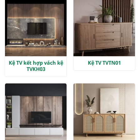
Kệ TV kết hợp vách kệ
Kệ TV TVTN01
TVKH03